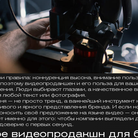
и правила: конкуренция высока, внимание польз
 поэтому видеопродакшен и его польза для ваш
ения. Люди выбирают глазами, а качественное 
м любой текст или фотография.
ня — не просто тренд, а важнейший инструмент
живого и яркого представления бренда. И если 
доносить своё предложение на языке видео — он
т именно для этого: чтобы компании выглядели 
 доверие с первых секунд.
ое видеопродакшн для 