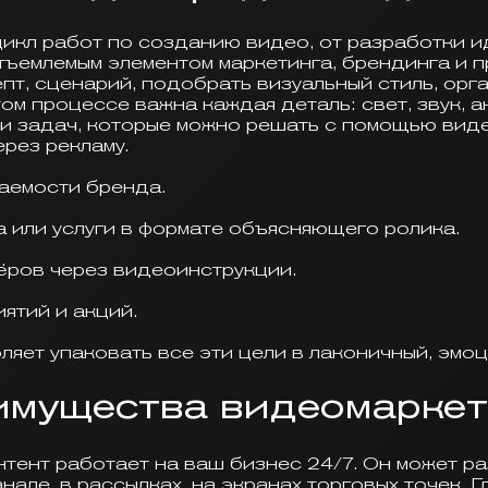
икл работ по созданию видео, от разработки и
тъемлемым элементом маркетинга, брендинга и п
пт, сценарий, подобрать визуальный стиль, орг
м процессе важна каждая деталь: свет, звук, ак
ки задач, которые можно решать с помощью вид
рез рекламу.
аемости бренда.
 или услуги в формате объясняющего ролика.
ёров через видеоинструкции.
ятий и акций.
ет упаковать все эти цели в лаконичный, эмо
имущества видеомаркет
ент работает на ваш бизнес 24/7. Он может ра
нале, в рассылках, на экранах торговых точек. Г