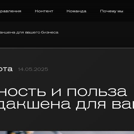
равления
Контент
Команда
Почему мы
акшена для вашего бизнеса
ота
14.05.2025
ость и польза
дакшена для ва