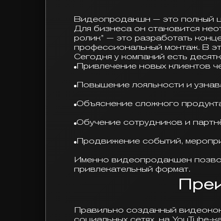
Видеопродакшн — это полный ц
Для бизнеса он становится нео
ролик” — это разработать конце
профессиональный монтаж. В это
Сегодня у компаний есть десят
Привлечение новых клиентов че
Повышение лояльности и узнав
Объяснение сложного продукта
Обучение сотрудников и партн
Продвижение событий, меропри
Именно видеопродакшен позволя
привлекательный формат.
Пре
Правильно созданный видеоконт
социальных сетях, на YouTube-ка