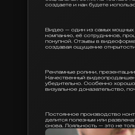
создаете и как будете использ
Видео — один из самых мощных 
компанию, её сотрудников, про
покупкой. Отзывы в видеоформа
создавая ощущение открытости
Рекламные ролики, презентации
Качественный видеопродакшен 
убедительно. Особенно хорошо 
визуальное доказательство, по
Постоянное производство конте
делится полезным или развлека
снова. Лояльность — это не тол