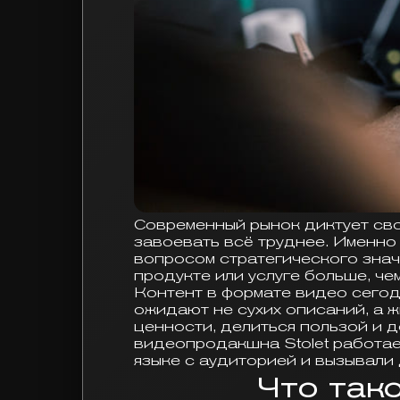
Современный рынок диктует сво
завоевать всё труднее. Именно
вопросом стратегического знач
продукте или услуге больше, че
Контент в формате видео сегод
ожидают не сухих описаний, а 
ценности, делиться пользой и 
видеопродакшна Stolet работае
языке с аудиторией и вызывали
Что так