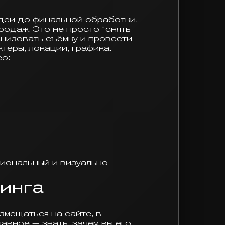
деи до финальной обработки.
родаж. Это не просто “снять
анизовать съёмку и провести
теры, локации, графика.
ео:
циональный и визуально
инга
змещаться на сайте, в
лавное — знать, зачем вы его