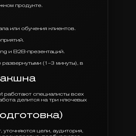
ожном продукте.
ла или обучения клиентов.
приятий.
ing и B2B-презентаций.
 развернутыми (1–3 минуты), в
дакшна
et работают специалисты всех
Работа делится на три ключевых
одготовка)
 уточняются цели, аудитория,