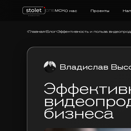
СПБ
МСК
О нас
Проекты
Нап
Главная
Блог
Эффективность и польза видеопрод
Владислав Выс
Эффективн
видеопро
бизнеса