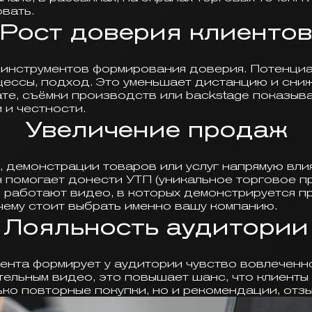
овать.
Рост доверия клиенто
инструментов формирования доверия. Потенциа
цессы, подход. Это уменьшает дистанцию и сни
те, съёмки производств или backstage показыв
 и честности.
Увеличение продаж
, демонстрации товаров или услуг напрямую вли
помогает донести УТП (уникальное торговое п
работают видео, в которых демонстрируется пр
чему стоит выбрать именно вашу компанию.
Лояльность аудитории
нта формирует у аудитории чувство вовлеченно
тельным видео, это повышает шанс, что клиенты
ько повторные покупки, но и рекомендации, отзы