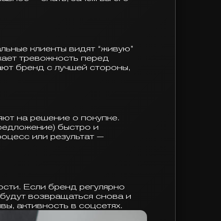
в
льные клиенты видят “живую”
жает тревожность перед
ают бренд с лучшей стороны,
яют на решение о покупке.
редложение) быстро и
оцесс или результат —
сти. Если бренд регулярно
 будут возвращаться снова и
вы, активность в соцсетях.