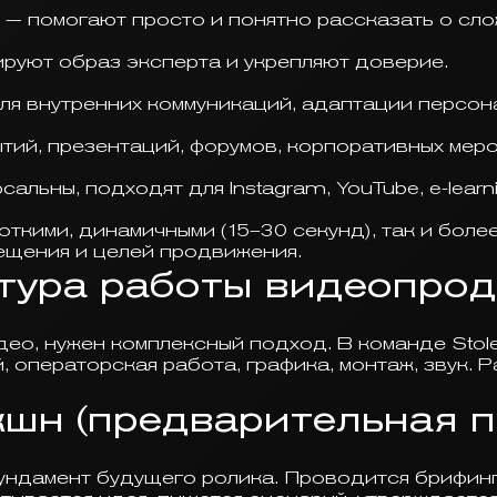
и — помогают просто и понятно рассказать о сл
руют образ эксперта и укрепляют доверие.
я внутренних коммуникаций, адаптации персона
тий, презентаций, форумов, корпоративных меро
льны, подходят для Instagram, YouTube, e-learn
откими, динамичными (15–30 секунд), так и более
ещения и целей продвижения.
тура работы видеопро
ео, нужен комплексный подход. В команде Stol
, операторская работа, графика, монтаж, звук. 
шн (предварительная п
ундамент будущего ролика. Проводится брифинг,