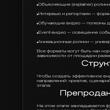
Объясняющие (explainer) ролик
Интервью и репортажи — форми
Обучающие видео — полезны дл
Event-видео — освещение собы
Анимационные ролики — универса
Все форматы могут быть как кор
зависимости от площадки разм
Струк
Чтобы создать эффективное вид
направлений: креатив, сценарий
этапа:
Препродак
На этом этапе закладывается ф