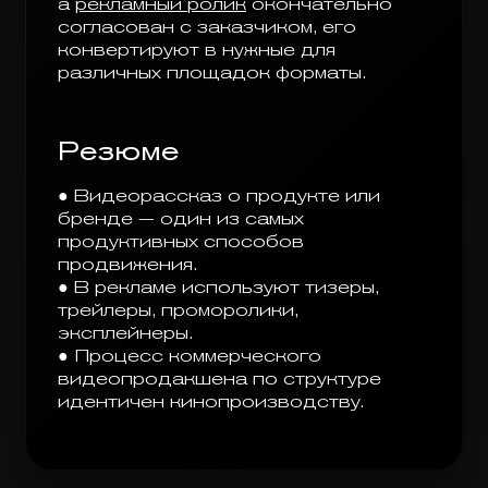
а
рекламный ролик
окончательно
согласован с заказчиком, его
конвертируют в нужные для
различных площадок форматы.
Резюме
● Видеорассказ о продукте или
бренде — один из самых
продуктивных способов
продвижения.
● В рекламе используют тизеры,
трейлеры, проморолики,
эксплейнеры.
● Процесс коммерческого
видеопродакшена по структуре
идентичен кинопроизводству.