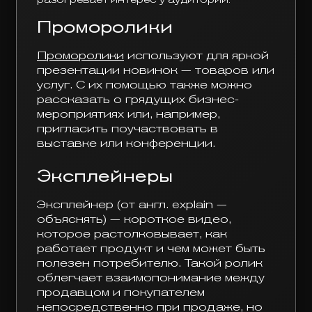
Проморолики
Проморолики
используют для яркой
презентации новинок — товаров или
услуг. С их помощью также можно
рассказать о грядущих бизнес-
мероприятиях или, например,
пригласить поучаствовать в
выставке или конференции.
Эксплейнеры
Эксплейнер (от англ. explain —
объяснять) — короткое видео,
которое растолковывает, как
работает продукт и чем может быть
полезен потребителю. Такой ролик
облегчает взаимопонимание между
продавцом и покупателем
непосредственно при продаже, но