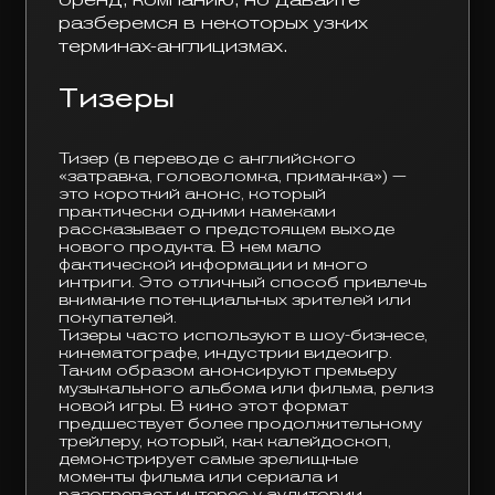
разберемся в некоторых узких
терминах-англицизмах.
Тизеры
Тизер (в переводе с английского
«затравка, головоломка, приманка») —
это короткий анонс, который
практически одними намеками
рассказывает о предстоящем выходе
нового продукта. В нем мало
фактической информации и много
интриги. Это отличный способ привлечь
внимание потенциальных зрителей или
покупателей.
Тизеры часто используют в шоу-бизнесе,
кинематографе, индустрии видеоигр.
Таким образом анонсируют премьеру
музыкального альбома или фильма, релиз
новой игры. В кино этот формат
предшествует более продолжительному
трейлеру, который, как калейдоскоп,
демонстрирует самые зрелищные
моменты фильма или сериала и
разогревает интерес у аудитории.