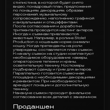
стилистика, в которой будет снято
видео, покадровый план, предложения
по локациям, декорациям, образам
персонажей, музыкальному
сопровождению, наполнению графикой
и визуальными и спецэффектами.
После согласования и доработки
тритмента проводится кастинг актеров.
Иногда к съемкам привлекаются
животные. Например, в ролике Stolet
Production о кошачьем корме снимали
кошку. Когда претенденты на роли
утверждены, составляется план съемок.
К началу съемок на студии комплектуют
необходимое оборудование: камеры,
операторские тележки и краны,
осветительную технику. Костюмеры
подбирают одежду и грим для актеров.
Параллельно готовится съемочная
площадка с необходимыми декорациями
и реквизитом. При необходимости
арендуют локации и дополнительную
технику.
Накануне съемок проходит финальное
согласование всех деталей с заказчиком.
Продакшен