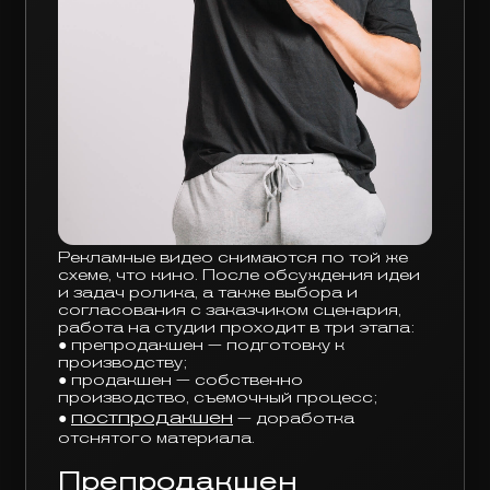
Рекламные видео снимаются по той же
схеме, что кино. После обсуждения идеи
и задач ролика, а также выбора и
согласования с заказчиком сценария,
работа на студии проходит в три этапа:
● препродакшен — подготовку к
производству;
● продакшен — собственно
производство, съемочный процесс;
постпродакшен
●
— доработка
отснятого материала.
Препродакшен