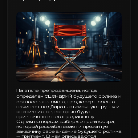
На этапе препродакшена, когда
сценарий
определен
будущего ролика и
согласована смета, продюсер проекта
начинает подбирать съемочную группу и
специалистов, которые будут
привлечены к постпродакшену.
Одним из первых выбирают режиссера,
который разрабатывает и презентует
заказчику свое видение будущего ролика
— тритмент. В нем описываются