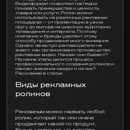
Видеоформат позволяет наглядно
показать преимущества и ценность
товара или услуги. Ролик можно
использовать на различных рекламных
площадках — от презентации в узком
кругу до выхода на широкую аудиторию
телевидения и интернета. Поэтому
компании и бренды уделяют этому
способу продвижения много внимания.
Однако зачастую рекламодатели не
знают, как организовано производство
рекламных видео. Какими они бывают?
На какие этапы делится процесс
профессионального создания роликов и
каково значение каждого из них?
Расскажем в статье.
Виды рекламных
роликов
Рекламным можно назвать любой
ролик, который так или иначе
продвигает какой-то продукт,
бренд, компанию, но давайте